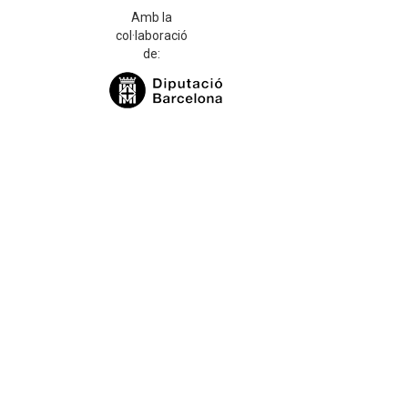
Amb la
col·laboració
de: