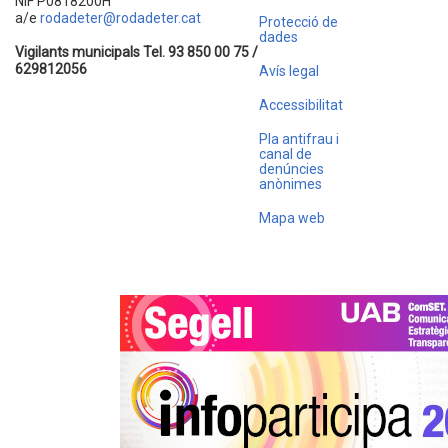
NIF P0818200H
a/e
rodadeter@rodadeter.cat
Protecció de
dades
Vigilants municipals Tel. 93 850 00 75 /
629812056
Avís legal
Accessibilitat
Pla antifrau i
canal de
denúncies
anònimes
Mapa web