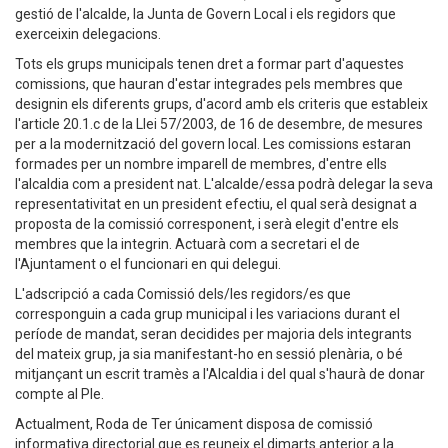
gestió de l'alcalde, la Junta de Govern Local i els regidors que
exerceixin delegacions.
Tots els grups municipals tenen dret a formar part d'aquestes
comissions, que hauran d'estar integrades pels membres que
designin els diferents grups, d'acord amb els criteris que estableix
l'article 20.1.c de la Llei 57/2003, de 16 de desembre, de mesures
per a la modernització del govern local. Les comissions estaran
formades per un nombre imparell de membres, d'entre ells
l'alcaldia com a president nat. L'alcalde/essa podrà delegar la seva
representativitat en un president efectiu, el qual serà designat a
proposta de la comissió corresponent, i serà elegit d'entre els
membres que la integrin. Actuarà com a secretari el de
l'Ajuntament o el funcionari en qui delegui.
L'adscripció a cada Comissió dels/les regidors/es que
corresponguin a cada grup municipal i les variacions durant el
període de mandat, seran decidides per majoria dels integrants
del mateix grup, ja sia manifestant-ho en sessió plenària, o bé
mitjançant un escrit tramès a l'Alcaldia i del qual s'haurà de donar
compte al Ple.
Actualment, Roda de Ter únicament disposa de comissió
informativa directorial que es reuneix el dimarts anterior a la