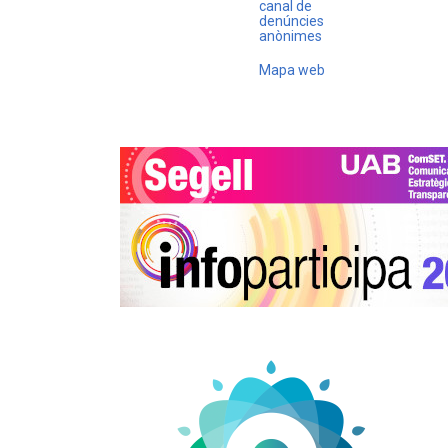
canal de
denúncies
anònimes
Mapa web