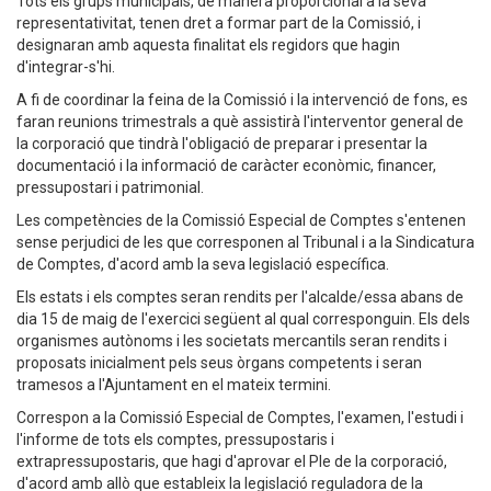
Tots els grups municipals, de manera proporcional a la seva
representativitat, tenen dret a formar part de la Comissió, i
designaran amb aquesta finalitat els regidors que hagin
d'integrar-s'hi.
A fi de coordinar la feina de la Comissió i la intervenció de fons, es
faran reunions trimestrals a què assistirà l'interventor general de
la corporació que tindrà l'obligació de preparar i presentar la
documentació i la informació de caràcter econòmic, financer,
pressupostari i patrimonial.
Les competències de la Comissió Especial de Comptes s'entenen
sense perjudici de les que corresponen al Tribunal i a la Sindicatura
de Comptes, d'acord amb la seva legislació específica.
Els estats i els comptes seran rendits per l'alcalde/essa abans de
dia 15 de maig de l'exercici següent al qual corresponguin. Els dels
organismes autònoms i les societats mercantils seran rendits i
proposats inicialment pels seus òrgans competents i seran
tramesos a l'Ajuntament en el mateix termini.
Correspon a la Comissió Especial de Comptes, l'examen, l'estudi i
l'informe de tots els comptes, pressupostaris i
extrapressupostaris, que hagi d'aprovar el Ple de la corporació,
d'acord amb allò que estableix la legislació reguladora de la