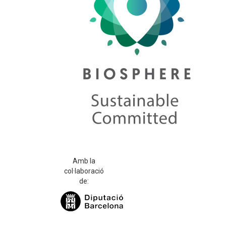
Amb la
col·laboració
de: