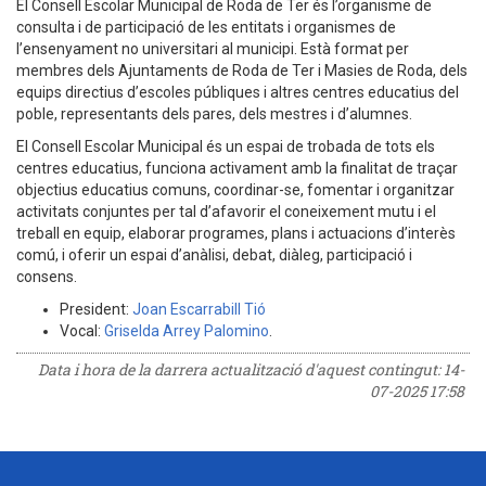
El Consell Escolar Municipal de Roda de Ter és l’organisme de
consulta i de participació de les entitats i organismes de
l’ensenyament no universitari al municipi. Està format per
membres dels Ajuntaments de Roda de Ter i Masies de Roda, dels
equips directius d’escoles públiques i altres centres educatius del
poble, representants dels pares, dels mestres i d’alumnes.
El Consell Escolar Municipal és un espai de trobada de tots els
centres educatius, funciona activament amb la finalitat de traçar
objectius educatius comuns, coordinar-se, fomentar i organitzar
activitats conjuntes per tal d’afavorir el coneixement mutu i el
treball en equip, elaborar programes, plans i actuacions d’interès
comú, i oferir un espai d’anàlisi, debat, diàleg, participació i
consens.
President:
Joan Escarrabill Tió
Vocal:
Griselda Arrey Palomino
.
Data i hora de la darrera actualització d'aquest contingut:
14-
07-2025 17:58